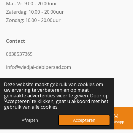
Ma - Vr: 9.00 - 20.00uur
Zaterdag: 10.00 - 20.00uur
Zondag: 10.00 - 20.00uur
Contact
0638537365
info@wiedjai-debipersad.com
Deze website maakt gebruik van cookies om
uw ervaring te verbeteren en op maat
Y
gemaakte advertenties weer te geven. Door op
o
‘Accepteren’ te klikken, gaat u akkoord met het
u
gebruik van alle cookies.
T
u
b
Afwijzen
Accepteren
E-mailadres
Telefoonnummer
Kaart
WhatsApp
Delen
Deel
Share
Delen
e